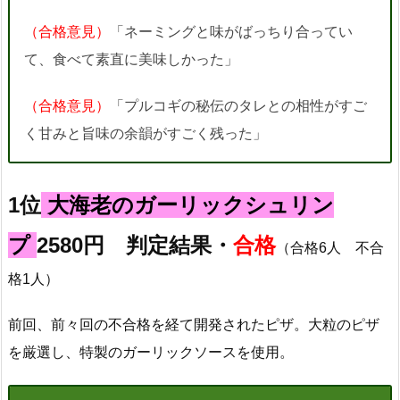
（合格意見）
「ネーミングと味がばっちり合ってい
て、食べて素直に美味しかった」
（合格意見）
「プルコギの秘伝のタレとの相性がすご
く甘みと旨味の余韻がすごく残った」
1位
大海老のガーリックシュリン
プ
2580円 判定結果・
合格
（合格6人 不合
格1人）
前回、前々回の不合格を経て開発されたピザ。大粒のピザ
を厳選し、特製のガーリックソースを使用。