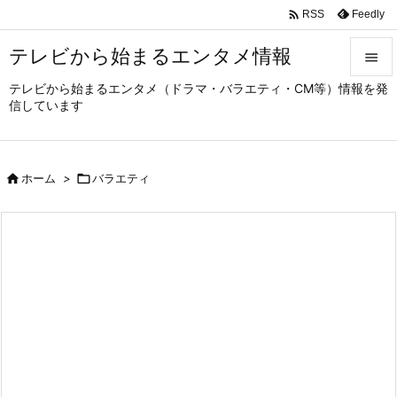

Feedly
RSS
テレビから始まるエンタメ情報

テレビから始まるエンタメ（ドラマ・バラエティ・CM等）情報を発

信しています
メニュ

サイド

ホーム
>

バラエティ

前へ

次へ

検索