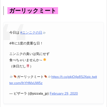
ガーリックミート
今日は
#ニンニクの日
4年に1度の貴重な日！
ニンニクの臭いは気にせず
食べちゃいませんか～
（休日だし
）
ガーリックミート
https://t.co/pkjO4p8SJX
pic.twit
ter.com/IhYHMxUW5z
— ピザーラ (@pizzala_jp)
February 29, 2020