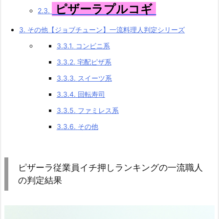
ピザーラプルコギ
2.3.
3.
その他【ジョブチューン】一流料理人判定シリーズ
3.3.1.
コンビニ系
3.3.2.
宅配ピザ系
3.3.3.
スイーツ系
3.3.4.
回転寿司
3.3.5.
ファミレス系
3.3.6.
その他
ピザーラ従業員イチ押しランキングの一流職人
の判定結果