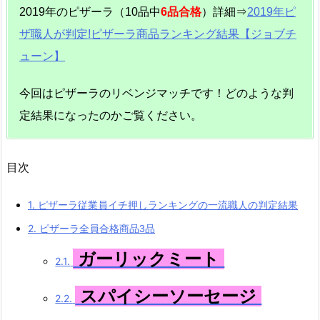
2019年のピザーラ（10品中
6品合格
）詳細⇒
2019年ピ
ザ職人が判定!ピザーラ商品ランキング結果【ジョブチ
ューン】
今回はピザーラのリベンジマッチです！どのような判
定結果になったのかご覧ください。
目次
1.
ピザーラ従業員イチ押しランキングの一流職人の判定結果
2.
ピザーラ全員合格商品3品
ガーリックミート
2.1.
スパイシーソーセージ
2.2.