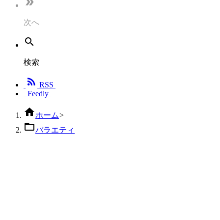

次へ

検索

RSS
Feedly

ホーム
>

バラエティ