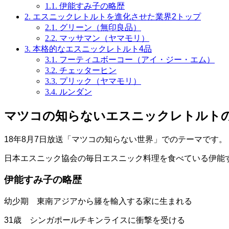
1.1.
伊能すみ子の略歴
2.
エスニックレトルトを進化させた業界2トップ
2.1.
グリーン（無印良品）
2.2.
マッサマン（ヤマモリ）
3.
本格的なエスニックレトルト4品
3.1.
フーティユボーコー（アイ・ジー・エム）
3.2.
チェッターヒン
3.3.
プリック（ヤマモリ）
3.4.
ルンダン
マツコの知らないエスニックレトルト
18年8月7日放送「マツコの知らない世界」でのテーマです。
日本エスニック協会の毎日エスニック料理を食べている伊能
伊能すみ子の略歴
幼少期 東南アジアから籐を輸入する家に生まれる
31歳 シンガポールチキンライスに衝撃を受ける