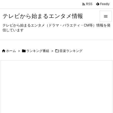

Feedly
RSS
テレビから始まるエンタメ情報

テレビから始まるエンタメ（ドラマ・バラエティ・CM等）情報を発

信しています
メニュ

サイド

ホーム
>

ランキング番組
>

音楽ランキング

前へ

次へ

検索