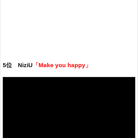
5位 NiziU
「Make you happy」