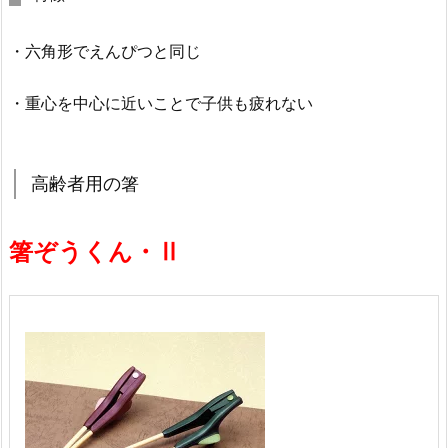
・六角形でえんぴつと同じ
・重心を中心に近いことで子供も疲れない
高齢者用の箸
箸ぞうくん・Ⅱ