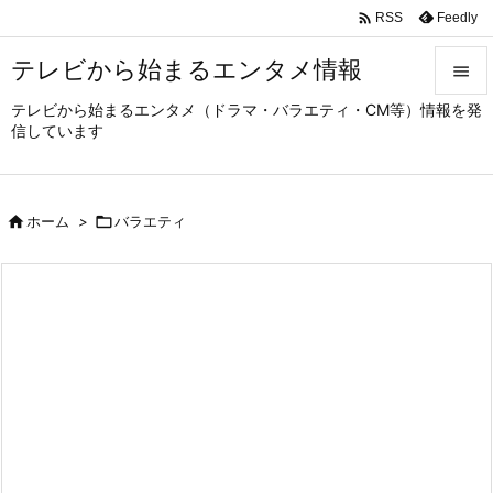

Feedly
RSS
テレビから始まるエンタメ情報

テレビから始まるエンタメ（ドラマ・バラエティ・CM等）情報を発

信しています
メニュ

サイド

ホーム
>

バラエティ

前へ

次へ

検索