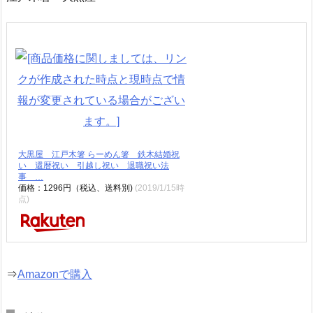
大黒屋 江戸木箸 らーめん箸 鉄木結婚祝
い 還暦祝い 引越し祝い 退職祝い法
事 …
価格：1296円（税込、送料別)
(2019/1/15時
点)
⇒
Amazonで購入