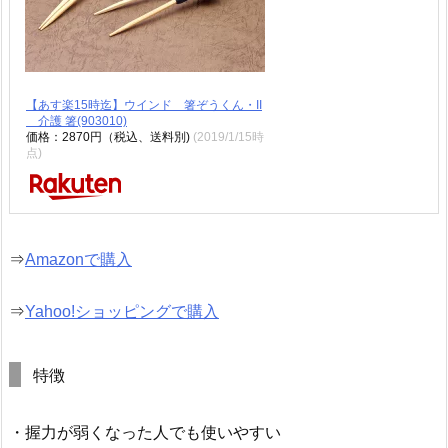
【あす楽15時迄】ウインド 箸ぞうくん・II
介護 箸(903010)
価格：2870円（税込、送料別)
(2019/1/15時
点)
⇒
Amazonで購入
⇒
Yahoo!ショッピングで購入
特徴
・握力が弱くなった人でも使いやすい