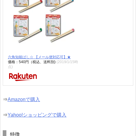
六角知能ばし☆ 【メール便対応可】★
価格：540円（税込、送料別)
(2019/1/15時
点)
⇒
Amazonで購入
⇒
Yahoo!ショッピングで購入
特徴