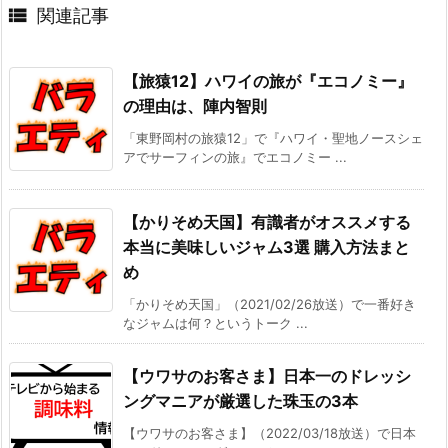

関連記事
【旅猿12】ハワイの旅が『エコノミー』
の理由は、陣内智則
「東野岡村の旅猿12」で『ハワイ・聖地ノースシェ
アでサーフィンの旅』でエコノミー ...
【かりそめ天国】有識者がオススメする
本当に美味しいジャム3選 購入方法まと
め
「かりそめ天国」（2021/02/26放送）で一番好き
なジャムは何？というトーク ...
【ウワサのお客さま】日本一のドレッシ
ングマニアが厳選した珠玉の3本
【ウワサのお客さま】（2022/03/18放送）で日本