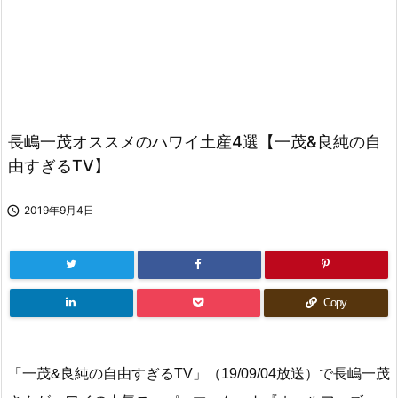
長嶋一茂オススメのハワイ土産4選【一茂&良純の自
由すぎるTV】

2019年9月4日
Copy
「一茂&良純の自由すぎるTV」（19/09/04放送）で長嶋一茂