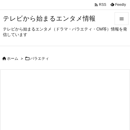

Feedly
RSS
テレビから始まるエンタメ情報

テレビから始まるエンタメ（ドラマ・バラエティ・CM等）情報を発

信しています
メニュ

サイド

ホーム
>

バラエティ

前へ

次へ

検索