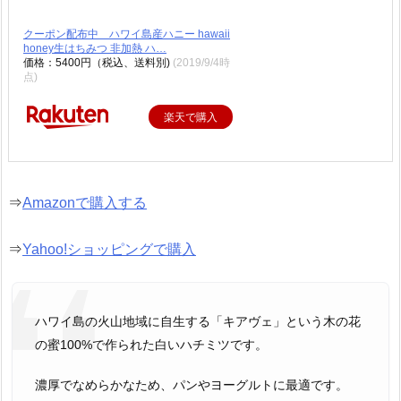
クーポン配布中 ハワイ島産ハニー hawaii
honey生はちみつ 非加熱 ハ…
価格：5400円（税込、送料別)
(2019/9/4時
点)
楽天で購入
⇒
Amazonで購入する
⇒
Yahoo!ショッピングで購入
ハワイ島の火山地域に自生する「キアヴェ」という木の花
の蜜100%で作られた白いハチミツです。
濃厚でなめらかなため、パンやヨーグルトに最適です。