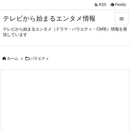

Feedly
RSS
テレビから始まるエンタメ情報

テレビから始まるエンタメ（ドラマ・バラエティ・CM等）情報を発

信しています
メニュ

サイド

ホーム
>

バラエティ

前へ

次へ

検索