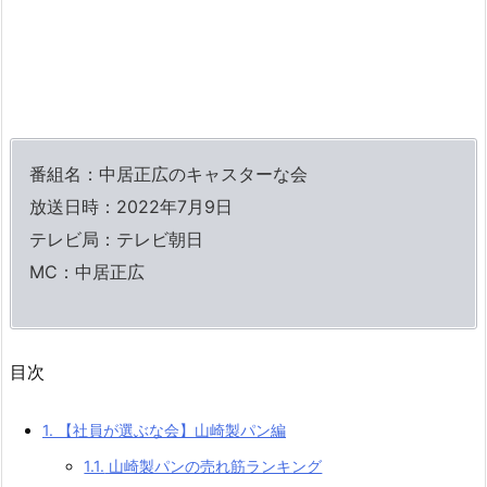
番組名：中居正広のキャスターな会
放送日時：2022年7月9日
テレビ局：テレビ朝日
MC：中居正広
目次
1.
【社員が選ぶな会】山崎製パン編
1.1.
山崎製パンの売れ筋ランキング