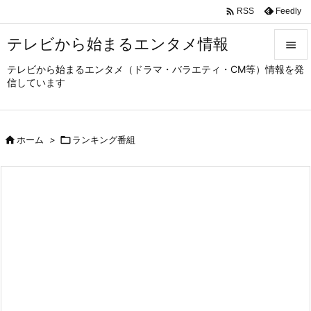

Feedly
RSS
テレビから始まるエンタメ情報

テレビから始まるエンタメ（ドラマ・バラエティ・CM等）情報を発

信しています
メニュ

サイド

ホーム
>

ランキング番組

前へ

次へ

検索