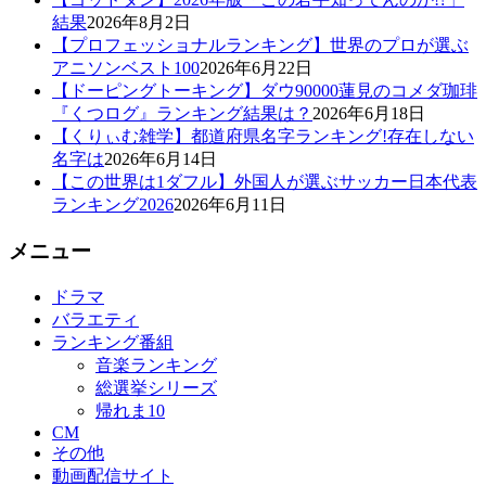
結果
2026年8月2日
【プロフェッショナルランキング】世界のプロが選ぶ
アニソンベスト100
2026年6月22日
【ドーピングトーキング】ダウ90000蓮見のコメダ珈琲
『くつログ』ランキング結果は？
2026年6月18日
【くりぃむ雑学】都道府県名字ランキング!存在しない
名字は
2026年6月14日
【この世界は1ダフル】外国人が選ぶサッカー日本代表
ランキング2026
2026年6月11日
メニュー
ドラマ
バラエティ
ランキング番組
音楽ランキング
総選挙シリーズ
帰れま10
CM
その他
動画配信サイト