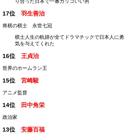
り合った日本で一番カッコいい男
17位
羽生善治
将棋の棋士 永世七冠
棋士人生の軌跡が全てドラマチックで日本人に勇
気を与えてくれた
16位
王貞治
世界のホームラン王
15位
宮崎駿
アニメ監督
14位
田中角栄
政治家
13位
安藤百福