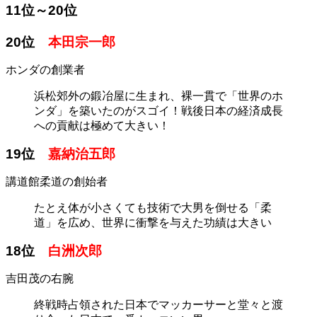
11位～20位
20位
本田宗一郎
ホンダの創業者
浜松郊外の鍛冶屋に生まれ、裸一貫で「世界のホ
ンダ」を築いたのがスゴイ！戦後日本の経済成長
への貢献は極めて大きい！
19位
嘉納治五郎
講道館柔道の創始者
たとえ体が小さくても技術で大男を倒せる「柔
道」を広め、世界に衝撃を与えた功績は大きい
18位
白洲次郎
吉田茂の右腕
終戦時占領された日本でマッカーサーと堂々と渡