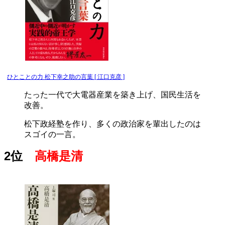
ひとことの力 松下幸之助の言葉 [ 江口克彦 ]
たった一代で大電器産業を築き上げ、国民生活を
改善。
松下政経塾を作り、多くの政治家を輩出したのは
スゴイの一言。
2位
高橋是清