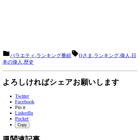


バラエティ
,
ランキング番組
Qさま
,
ランキング
,
偉人
,
日
本の偉人
,
歴史
よろしければシェアお願いします
Twitter
Facebook
Pin it
LinkedIn
Pocket
Copy

関連記事