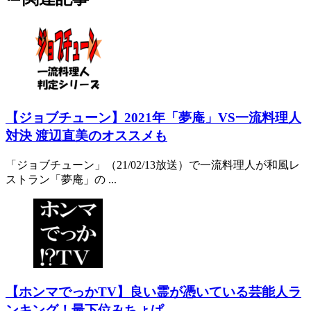
【ジョブチューン】2021年「夢庵」VS一流料理人
対決 渡辺直美のオススメも
「ジョブチューン」（21/02/13放送）で一流料理人が和風レ
ストラン「夢庵」の ...
【ホンマでっかTV】良い霊が憑いている芸能人ラ
ンキング！最下位みちょぱ