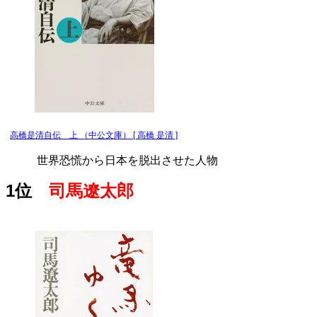
高橋是清自伝 上 （中公文庫） [ 高橋 是清 ]
世界恐慌から日本を脱出させた人物
1位
司馬遼太郎