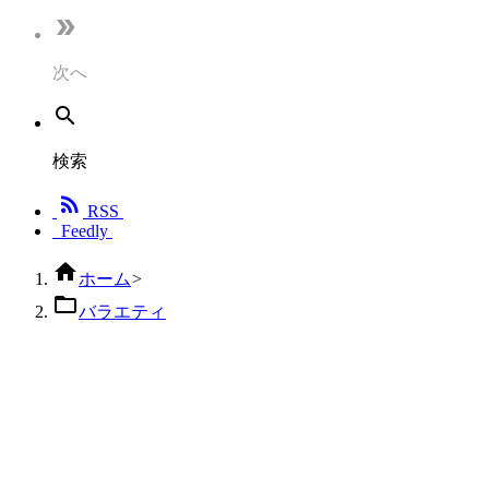

次へ

検索

RSS
Feedly

ホーム
>

バラエティ