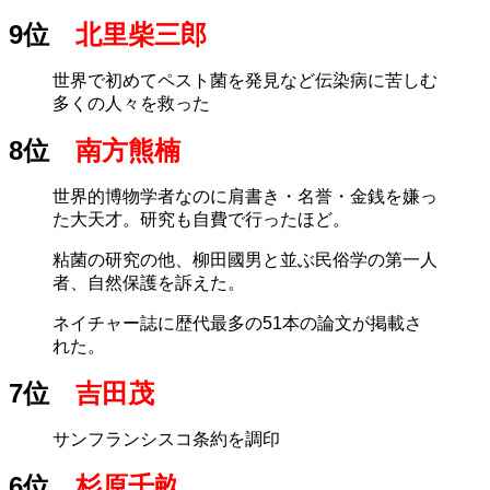
9位
北里柴三郎
世界で初めてペスト菌を発見など伝染病に苦しむ
多くの人々を救った
8位
南方熊楠
世界的博物学者なのに肩書き・名誉・金銭を嫌っ
た大天才。研究も自費で行ったほど。
粘菌の研究の他、柳田國男と並ぶ民俗学の第一人
者、自然保護を訴えた。
ネイチャー誌に歴代最多の51本の論文が掲載さ
れた。
7位
吉田茂
サンフランシスコ条約を調印
6位
杉原千畝