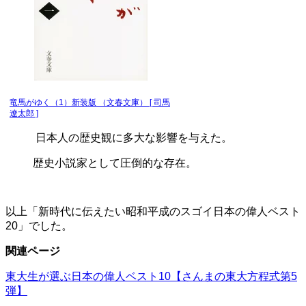
竜馬がゆく（1）新装版 （文春文庫） [ 司馬
遼太郎 ]
日本人の歴史観に多大な影響を与えた。
歴史小説家として圧倒的な存在。
以上「新時代に伝えたい昭和平成のスゴイ日本の偉人ベスト
20」でした。
関連ページ
東大生が選ぶ日本の偉人ベスト10【さんまの東大方程式第5
弾】