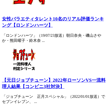
女性バラエティタレント10名のリアル評価ランキ
ング【ロンドンハーツ】
「ロンドンハーツ」（19/07/23放送）朝日奈央・磯山さや
か・熊田曜子・鈴木奈 ...
【元日ジョブチューン】2022年ローソンVS一流料
理人結果【コンビニ3社対決】
「ジョブチューン 正月スペシャル」（2022/01/01放送）で
セブンイレブン、 ...