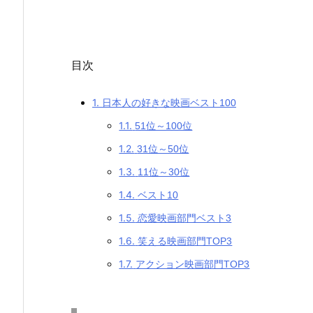
目次
1.
日本人の好きな映画ベスト100
1.1.
51位～100位
1.2.
31位～50位
1.3.
11位～30位
1.4.
ベスト10
1.5.
恋愛映画部門ベスト3
1.6.
笑える映画部門TOP3
1.7.
アクション映画部門TOP3