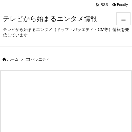

Feedly
RSS
テレビから始まるエンタメ情報

テレビから始まるエンタメ（ドラマ・バラエティ・CM等）情報を発

信しています
メニュ

サイド

ホーム
>

バラエティ

前へ

次へ

検索