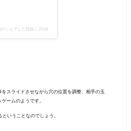
tv)がシェアした投稿
–
2018年10月月10日午前1時08分PDT
棒をスライドさせながら穴の位置を調整、相手の玉
うゲームのようです。
るということなのでしょう。