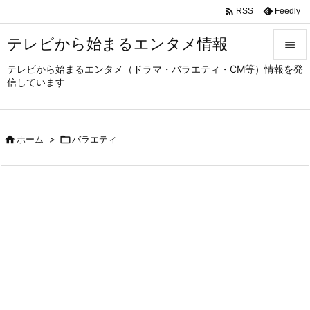

Feedly
RSS
テレビから始まるエンタメ情報

テレビから始まるエンタメ（ドラマ・バラエティ・CM等）情報を発

信しています
メニュ

サイド

ホーム
>

バラエティ

前へ

次へ

検索