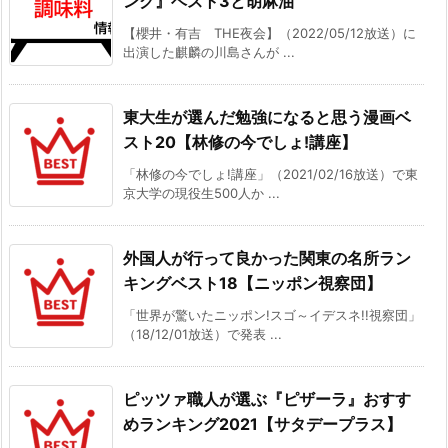
ング』ベスト3と胡麻油
【櫻井・有吉 THE夜会】（2022/05/12放送）に
出演した麒麟の川島さんが ...
東大生が選んだ勉強になると思う漫画ベ
スト20【林修の今でしょ!講座】
「林修の今でしょ!講座」（2021/02/16放送）で東
京大学の現役生500人か ...
外国人が行って良かった関東の名所ラン
キングベスト18【ニッポン視察団】
「世界が驚いたニッポン!スゴ～イデスネ!!視察団」
（18/12/01放送）で発表 ...
ピッツァ職人が選ぶ『ピザーラ』おすす
めランキング2021【サタデープラス】