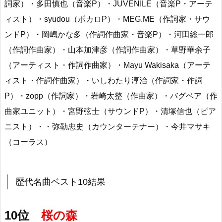
詞家）・多田慎也（音楽P）・JUVENILE（音楽P・アーテ
ィスト）・syudou（ボカロP）・MEG.ME（作詞家・サウ
ンドP）・岡嶋かな多（作詞作曲家・音楽P）・河田総一郎
（作詞作曲家）・山本加津彦（作詞作曲家）・草野華余子
（アーティスト・作詞作曲家）・Mayu Wakisaka（アーテ
ィスト・作詞作曲家）・いしわたり淳治（作詞家・作詞
P）・zopp（作詞家）・岩崎太整（作曲家）・バグベア（作
曲家ユニット）・宮野弦士（サウンドP）・清塚信也（ピア
ニスト）・・弥勒忠史（カウンターテナー）・今井マサキ
（コーラス）
歴代名曲ベスト10結果
10位
桜の森