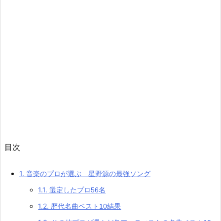
目次
1.
音楽のプロが選ぶ 星野源の最強ソング
1.1.
選定したプロ56名
1.2.
歴代名曲ベスト10結果