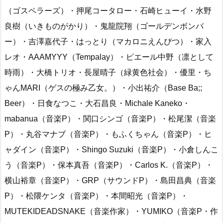
（ゴスペラーズ）・押尾コータロー・石崎ヒューイ・水野
良樹（いきものがかり）・鬼龍院翔（ゴールデンボンバ
ー）・吉澤嘉代子・はっとり（マカロニえんぴつ）・家入
レオ・AAAMYYY（Tempalay）・ピエール中野（凛として
時雨）・大橋トリオ・長屋晴子（緑黄色社会）・優里・ち
ゃんMARI（ゲスの極み乙女。）・小出祐介（Base Ba;;
Beer）・日食なつこ・大石昌良・Michale Kaneko・
mabanua（音楽P）・関口シンゴ（音楽P）・松尾潔（音楽
P）・丸谷マナブ（音楽P）・もふくちゃん（音楽P）・ヒ
ャダイン（音楽P）・Shingo Suzuki（音楽P）・小倉しんこ
う（音楽P）・保本真吾（音楽P）・Carlos K.（音楽P）・
横山裕章（音楽P）・GRP（サウンドP）・島田昌典（音楽
P）・松隈ケンタ（音楽P）・本間昭光（音楽P）・
MUTEKIDEADSNAKE（音楽作家）・YUMIKO（音楽P・作