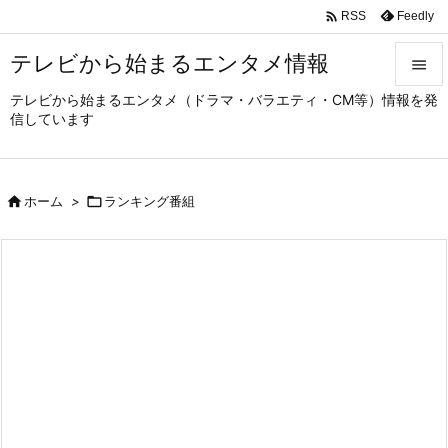

Feedly
RSS
テレビから始まるエンタメ情報

テレビから始まるエンタメ（ドラマ・バラエティ・CM等）情報を発

信しています
メニュ

サイド

ホーム
>

ランキング番組

前へ

次へ

検索