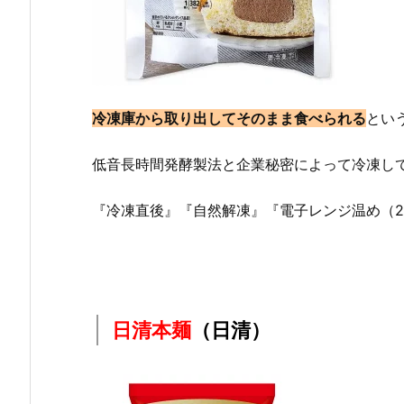
冷凍庫から取り出してそのまま食べられる
とい
低音長時間発酵製法と企業秘密によって冷凍し
『冷凍直後』『自然解凍』『電子レンジ温め（2
日清本麺
（日清）