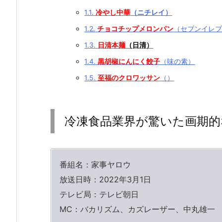
1.1.
冷やし中華
（ニチレイ）
1.2.
チョコチップメロンパン
（セブンイレ
1.3.
日清本麺
（日清）
1.4.
黒胡椒にんにく餃子
（味の素）
1.5.
至福のクロワッサン
（）
冷凍食品業界が驚いた画期的
番組名：家事ヤロウ
放送日時：2022年3月1日
テレビ局：テレビ朝日
MC：バカリズム、カズレーザー、中丸雄一