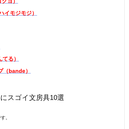
コクヨ）
（ハイモジモジ）
）
んてる）
（bande）
にスゴイ文房具10選
です。