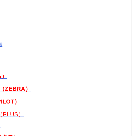
選
る）
（ZEBRA）
LOT）
PLUS）
門