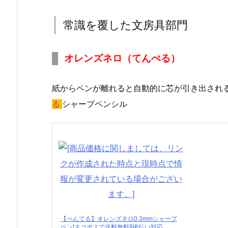
常識を覆した文房具部門
オレンズネロ（てんぺる）
紙からペンが離れると自動的に芯が引き出され
る
シャープペンシル
【ぺんてる】オレンズネロ0.3mmシャープ
ペン[ネコポスで送料無料][後払い対応…