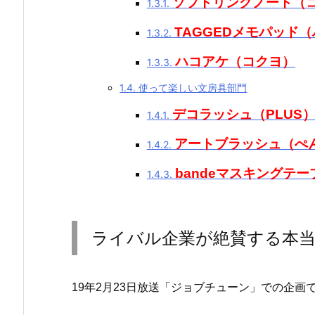
ソフトリングノート（
1.3.1.
TAGGEDメモパッド
1.3.2.
ハコアケ（コクヨ）
1.3.3.
1.4.
使って楽しい文房具部門
デコラッシュ（PLUS
1.4.1.
アートブラッシュ（ぺ
1.4.2.
bandeマスキングテープ
1.4.3.
ライバル企業が絶賛する本当
19年2月23日放送「ジョブチューン」での企画