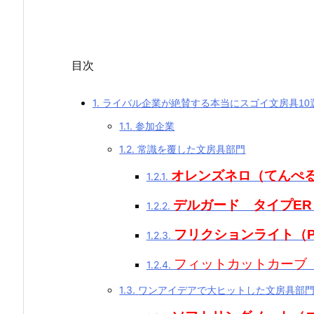
目次
1.
ライバル企業が絶賛する本当にスゴイ文房具10
1.1.
参加企業
1.2.
常識を覆した文房具部門
オレンズネロ（てんぺ
1.2.1.
デルガード タイプER
1.2.2.
フリクションライト（PI
1.2.3.
フィットカットカーブ（
1.2.4.
1.3.
ワンアイデアで大ヒットした文房具部