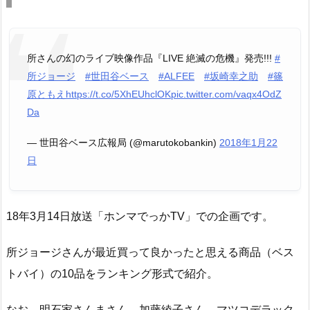
所さんの幻のライブ映像作品『LIVE 絶滅の危機』発売!!!
#
所ジョージ
#世田谷ベース
#ALFEE
#坂崎幸之助
#篠
原ともえ
https://t.co/5XhEUhclOK
pic.twitter.com/vaqx4OdZ
Da
— 世田谷ベース広報局 (@marutokobankin)
2018年1月22
日
18年3月14日放送「ホンマでっかTV」での企画です。
所ジョージさんが最近買って良かったと思える商品（ベス
トバイ）の10品をランキング形式で紹介。
なお、明石家さんまさん、加藤綾子さん、マツコデラック