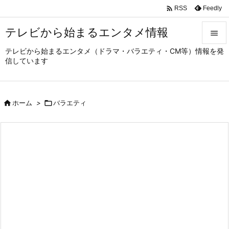

Feedly
RSS
テレビから始まるエンタメ情報

テレビから始まるエンタメ（ドラマ・バラエティ・CM等）情報を発

信しています
メニュ

サイド

ホーム
>

バラエティ

前へ

次へ

検索