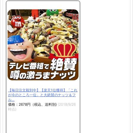
【毎日注文殺到中】【楽天1位獲得】「これ
が今のところ一位」と大絶賛のナッツ＆フ
ル…
価格：2678円（税込、送料別)
(2018/9/26
時点)