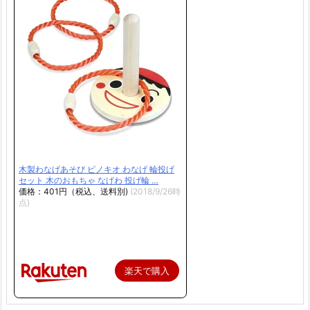
木製わなげあそび ピノキオ わなげ 輪投げ
セット 木のおもちゃ なげわ 投げ輪 …
価格：401円（税込、送料別)
(2018/9/26時
点)
楽天で購入