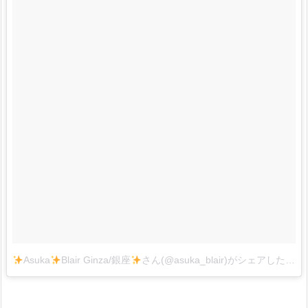
Asuka
Blair Ginza/銀座
さん(@asuka_blair)がシェアした投稿