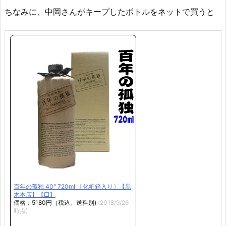
ちなみに、中岡さんがキープしたボトルをネットで買うと
百年の孤独 40° 720ml 〔化粧箱入り〕【黒
木本店】【□】
価格：5180円（税込、送料別)
(2018/9/26
時点)