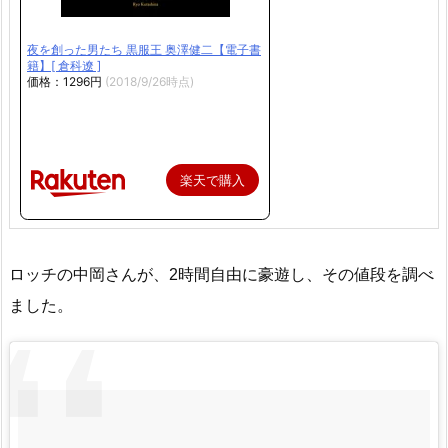
夜を創った男たち 黒服王 奥澤健二【電子書
籍】[ 倉科遼 ]
価格：1296円
(2018/9/26時点)
楽天で購入
ロッチの中岡さんが、2時間自由に豪遊し、その値段を調べ
ました。