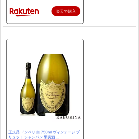
楽天で購入
正規品 ドンペリ 白 750ml ヴィンテージ ブ
リュット シャンパン 果実酒 …