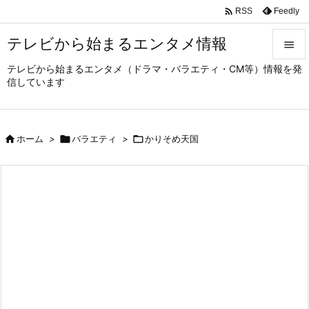

Feedly
RSS
テレビから始まるエンタメ情報

テレビから始まるエンタメ（ドラマ・バラエティ・CM等）情報を発

信しています
メニュ

サイド

ホーム
>

バラエティ
>

かりそめ天国

前へ

次へ

検索