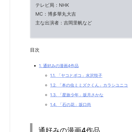
テレビ局：NHK
MC：博多華丸大吉
主な出演者：吉岡里帆など
目次
1.
通好みの漫画4作品
1.1.
「ヤコとポコ」水沢悦子
1.2.
「本の虫ミミズクくん」カラシユニコ
1.3.
「星旅少年」坂月さかな
1.4.
「石の花」坂口尚
通好みの漫画4作品