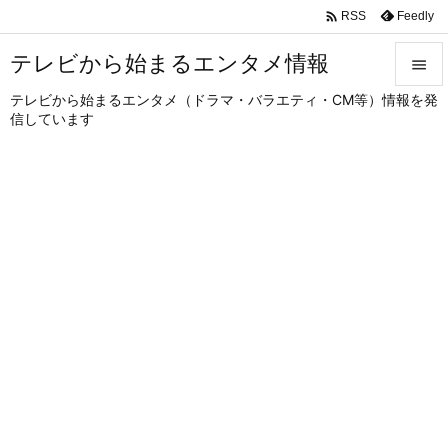

Feedly
RSS
テレビから始まるエンタメ情報

テレビから始まるエンタメ（ドラマ・バラエティ・CM等）情報を発

信しています
メニュ

サイド

前へ

次へ

検索