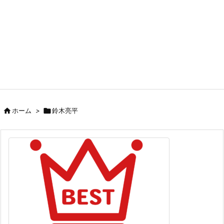

ホーム
>

鈴木亮平