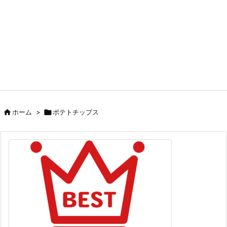

ホーム
>

ポテトチップス