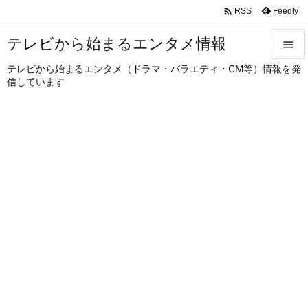

Feedly
RSS
テレビから始まるエンタメ情報

テレビから始まるエンタメ（ドラマ・バラエティ・CM等）情報を発

信しています
メニュ

サイド

前へ

次へ

検索