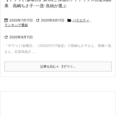
果 高嶋ちさ子･一茂･良純が選ぶ

2020年7月17日

2020年9月11日

バラエティ
,
ランキング番組

2020年9月11日
「ザワつく!金曜日」（2020/07/17放送）で高嶋ちさ子さん、長嶋一茂
さん、石原良純さ ...
記事を読む
【ザワつ ...