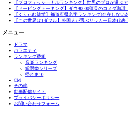
【プロフェッショナルランキング】世界のプロが選ぶアニ
【ドーピングトーキング】ダウ90000蓮見のコメダ珈
【くりぃむ雑学】都道府県名字ランキング!存在しない
【この世界は1ダフル】外国人が選ぶサッカー日本代表ラ
メニュー
ドラマ
バラエティ
ランキング番組
音楽ランキング
総選挙シリーズ
帰れま10
CM
その他
動画配信サイト
プライバシーポリシー
お問い合わせフォーム