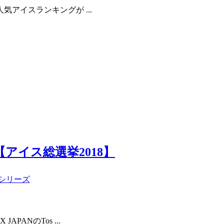
人気アイスランキングが ...
【アイス総選挙2018】
シリーズ
PANのTos ...