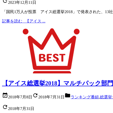

2023年12月11日
「国民1万人が投票 アイス総選挙2018」で発表された、13社6
記事を読む
【アイス ...
【アイス総選挙2018】マルチパック部



2018年7月8日
2018年7月31日
ランキング番組
,
総選挙

2018年7月31日