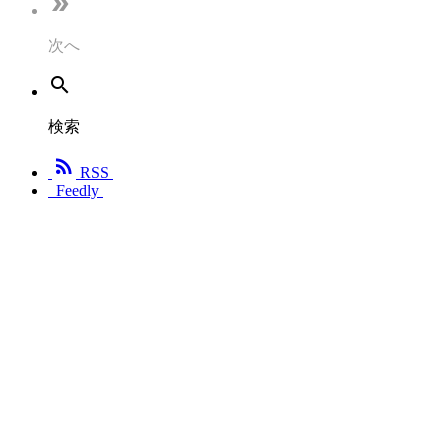

次へ

検索

RSS
Feedly