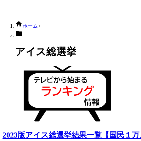

ホーム
>

アイス総選挙
2023版アイス総選挙結果一覧【国民１