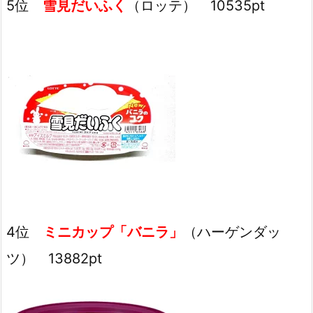
5位
雪見だいふく
（ロッテ） 10535pt
4位
ミニカップ「バニラ」
（ハーゲンダッ
ツ） 13882pt