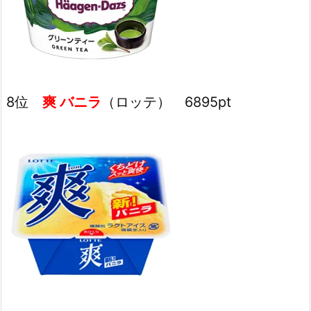
8位
爽 バニラ
（ロッテ） 6895pt