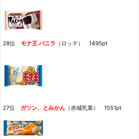
28位
モナ王 バニラ
（ロッテ） 1495pt
27位
ガツン、とみかん
（赤城乳業） 1551pt