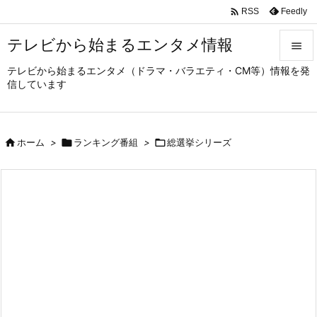

Feedly
RSS
テレビから始まるエンタメ情報

テレビから始まるエンタメ（ドラマ・バラエティ・CM等）情報を発

信しています
メニュ

サイド

ホーム
>

ランキング番組
>

総選挙シリーズ

前へ

次へ

検索