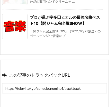
外品の薬用ハンドクリームを ...
プロが選ぶ宇多田ヒカルの最強名曲ベス
ト10【関ジャム完全燃SHOW】
「関ジャム完全燃SHOW」（2021/10/27放送）の
ゴールデンSPで音楽のプ ...

この記事のトラックバックURL