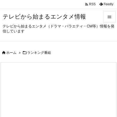

Feedly
RSS
テレビから始まるエンタメ情報

テレビから始まるエンタメ（ドラマ・バラエティ・CM等）情報を発

信しています
メニュ

サイド

ホーム
>

ランキング番組

前へ

次へ

検索