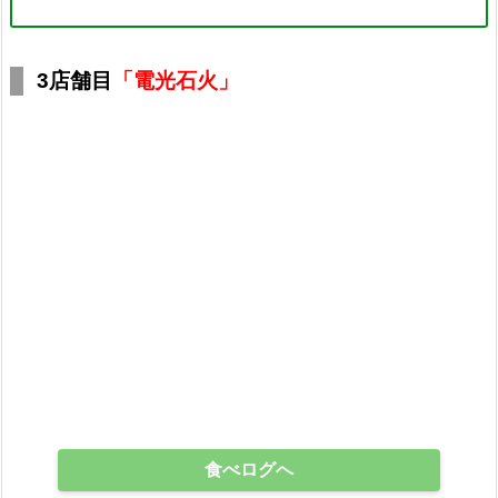
3店舗目
「電光石火」
食べログへ