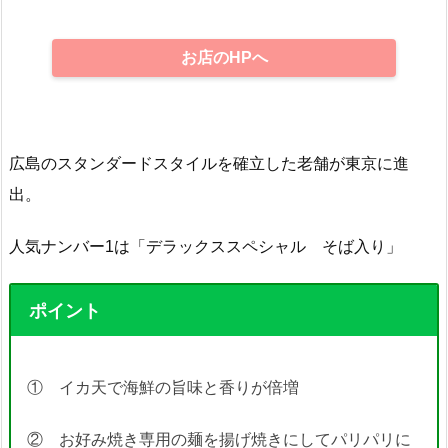
お店のHPへ
広島のスタンダードスタイルを確立した老舗が東京に進
出。
人気ナンバー1は「デラックススペシャル そば入り」
ポイント
① イカ天で海鮮の旨味と香りが倍増
② お好み焼き専用の麺を揚げ焼きにしてパリパリに