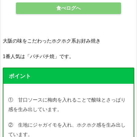
食べログへ
大阪の味をこだわったホクホク系お好み焼き
1番人気は「パチパチ焼」です。
ポイント
① 甘口ソースに梅肉を入れることで酸味とさっぱり
感を生み出しています。
② 生地にジャガイモを入れ、ホクホク感を生み出し
ています。