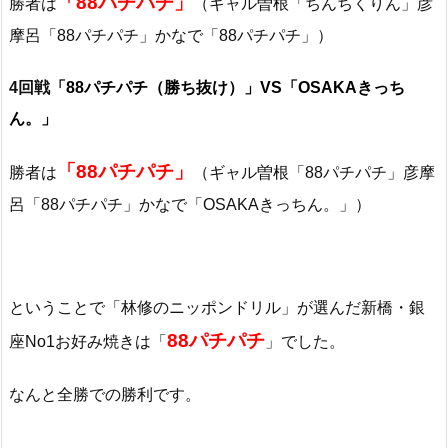
「88パチパチ」
勝者は
（ギャル曽根「ちんちくりん」彦
摩呂「88パチパチ」かなで「88パチパチ」）
4回戦
「88パチパチ（勝ち抜け）」VS「OSAKAきっち
ん。」
「88パチパチ」
勝者は
（ギャル曽根「88パチパチ」彦摩
呂「88パチパチ」かなで「OSAKAきっちん。」）
ということで「林修のニッポンドリル」が選んだ新橋・銀
88パチパチ
座No1お好み焼きは「
」でした。
なんと全勝での勝利です。