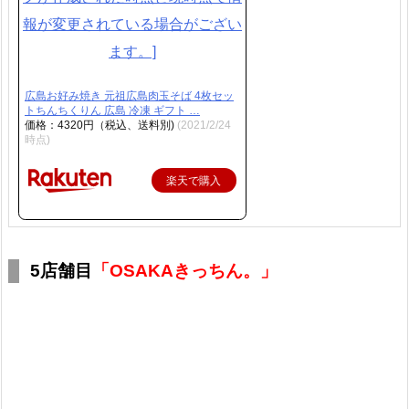
広島お好み焼き 元祖広島肉玉そば 4枚セッ
トちんちくりん 広島 冷凍 ギフト …
価格：4320円（税込、送料別)
(2021/2/24
時点)
楽天で購入
5店舗目
「OSAKAきっちん。」