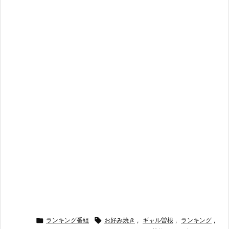

ランキング番組

お好み焼き
,
ギャル曽根
,
ランキング
,