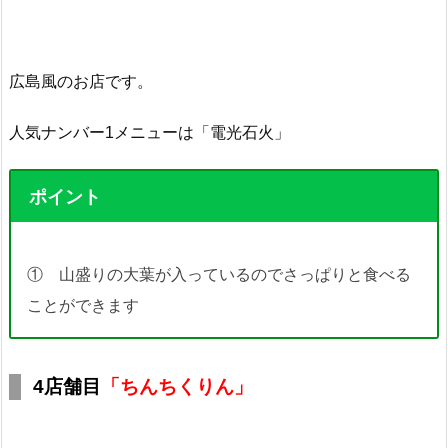
広島風のお店です。
人気ナンバー1メニューは「電光石火」
ポイント
① 山盛りの大葉が入っているのでさっぱりと食べる
ことができます
4店舗目
「ちんちくりん」