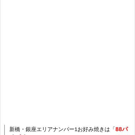
88パ
新橋・銀座エリアナンバー1お好み焼きは「