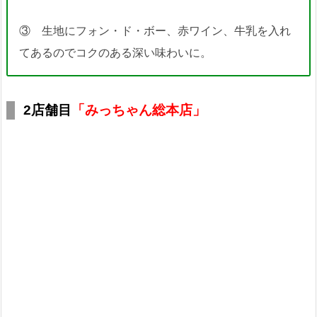
③ 生地にフォン・ド・ボー、赤ワイン、牛乳を入れ
てあるのでコクのある深い味わいに。
2店舗目
「みっちゃん総本店」