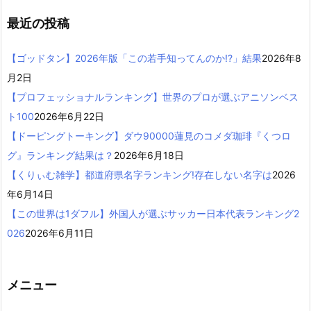
最近の投稿
【ゴッドタン】2026年版「この若手知ってんのか!?」結果
2026年8
月2日
【プロフェッショナルランキング】世界のプロが選ぶアニソンベス
ト100
2026年6月22日
【ドーピングトーキング】ダウ90000蓮見のコメダ珈琲『くつロ
グ』ランキング結果は？
2026年6月18日
【くりぃむ雑学】都道府県名字ランキング!存在しない名字は
2026
年6月14日
【この世界は1ダフル】外国人が選ぶサッカー日本代表ランキング2
026
2026年6月11日
メニュー