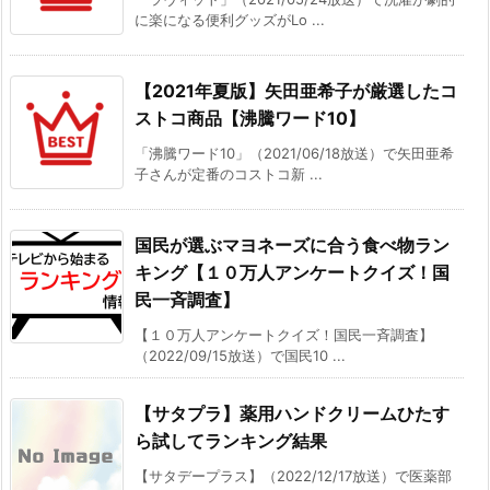
に楽になる便利グッズがLo ...
【2021年夏版】矢田亜希子が厳選したコ
ストコ商品【沸騰ワード10】
「沸騰ワード10」（2021/06/18放送）で矢田亜希
子さんが定番のコストコ新 ...
国民が選ぶマヨネーズに合う食べ物ラン
キング【１０万人アンケートクイズ！国
民一斉調査】
【１０万人アンケートクイズ！国民一斉調査】
（2022/09/15放送）で国民10 ...
【サタプラ】薬用ハンドクリームひたす
ら試してランキング結果
【サタデープラス】（2022/12/17放送）で医薬部