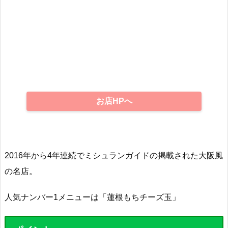
お店HPへ
2016年から4年連続でミシュランガイドの掲載された大阪風
の名店。
人気ナンバー1メニューは「蓮根もちチーズ玉」