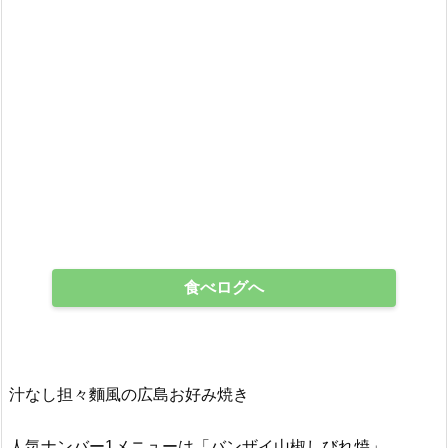
食べログへ
汁なし担々麵風の広島お好み焼き
人気ナンバー1メニューは「バンザイ山椒しびれ焼」