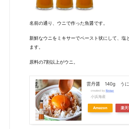
名前の通り、ウニで作った魚醤です。
新鮮なウニをミキサーでペースト状にして、塩
ます。
原料の7割以上がウニ。
雲丹醤 140g う
created by
Rinker
小浜海産
Amazon
楽天