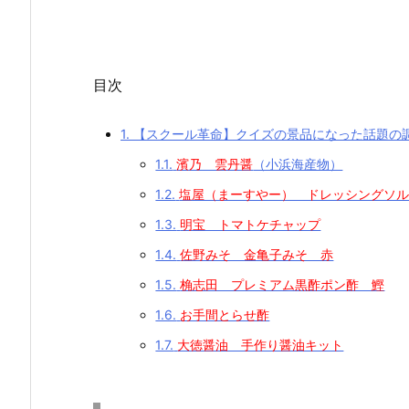
目次
1.
【スクール革命】クイズの景品になった話題の
1.1.
濱乃 雲丹醤
（小浜海産物）
1.2.
塩屋（まーすやー） ドレッシングソ
1.3.
明宝 トマトケチャップ
1.4.
佐野みそ 金亀子みそ 赤
1.5.
桷志田 プレミアム黒酢ポン酢 鰹
1.6.
お手間とらせ酢
1.7.
大徳醤油 手作り醤油キット