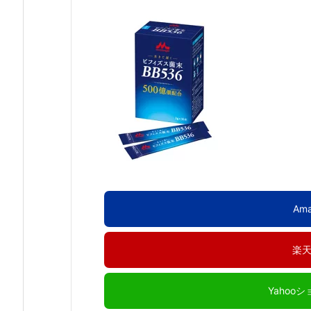
Am
楽
Yahoo