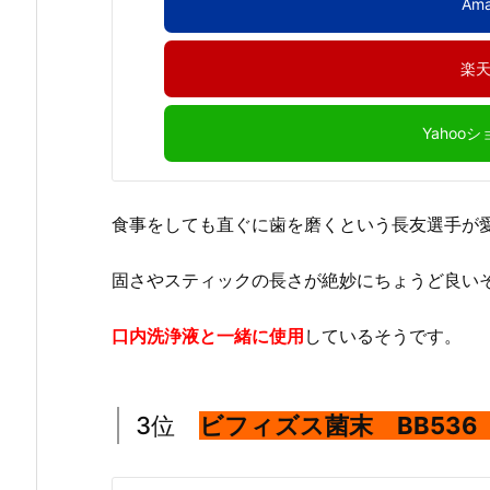
Am
楽
Yahoo
食事をしても直ぐに歯を磨くという長友選手が
固さやスティックの長さが絶妙にちょうど良い
口内洗浄液と一緒に使用
しているそうです。
3位
ビフィズス菌末 BB536