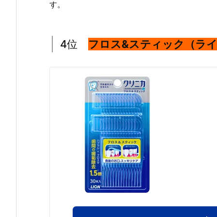
す。
4位
フロス&スティック（ラ