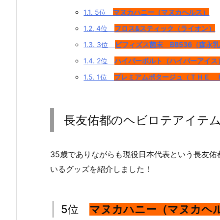
1.1.
5位
マヌカハニー（マヌカヘルス）
1.2.
4位
フロス&スティック（ライオン）
1.3.
3位
ビフィズス菌末 BB536（森永
1.4.
2位
ハイパーボルト（ハイパーアイス
1.5.
1位
プレミアムポタージュ（ＴＨＥ 
長友佑都のヘビロテアイテム
35歳でありながらも現役日本代表という長友
いるグッズを紹介しました！
5位
マヌカハニー（マヌカヘ