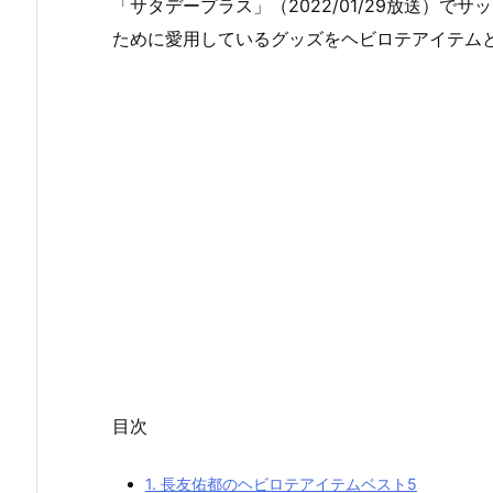
「サタデープラス」（2022/01/29放送）
ために愛用しているグッズをヘビロテアイテム
目次
1.
長友佑都のヘビロテアイテムベスト5