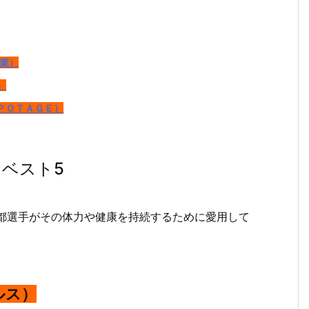
乳業）
）
ＰＯＴＡＧＥ）
ベスト5
佑都選手がその体力や健康を持続するために愛用して
ルス）