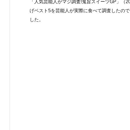
「人気芸能人がマジ調査!鬼旨スイーツGP」（20
げベスト5を芸能人が実際に食べて調査したの
した。