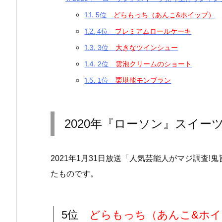
1.1.
5位
どらもっち（あんこ&ホイップ）
1.2.
4位
プレミアムロールケーキ
1.3.
3位
大きなツインシュー
1.4.
2位
雲泡クリームのショート
1.5.
1位
栗堪能モンブラン
2020年『ローソン』スイー
2021年1月31日放送「人気芸能人がマジ調査
たものです。
5位
どらもっち（あんこ&ホイ