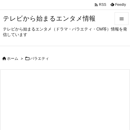

Feedly
RSS
テレビから始まるエンタメ情報

テレビから始まるエンタメ（ドラマ・バラエティ・CM等）情報を発

信しています
メニュ

サイド

ホーム
>

バラエティ

前へ

次へ

検索