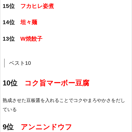
15位
フカヒレ姿煮
14位
坦々麺
13位
W焼餃子
ベスト10
10位
コク旨マーボー豆腐
熟成させた豆板醤を入れることでコクやまろやかさをだし
ている
9位
アンニンドウフ