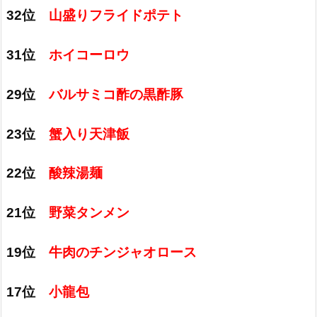
32位
山盛りフライドポテト
31位
ホイコーロウ
29位
バルサミコ酢の黒酢豚
23位
蟹入り天津飯
22位
酸辣湯麺
21位
野菜タンメン
19位
牛肉のチンジャオロース
17位
小龍包