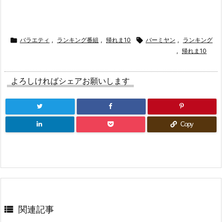

バラエティ
,
ランキング番組
,
帰れま10

バーミヤン
,
ランキング
,
帰れま10
よろしければシェアお願いします
Copy

関連記事