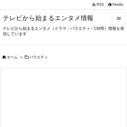

Feedly
RSS
テレビから始まるエンタメ情報

テレビから始まるエンタメ（ドラマ・バラエティ・CM等）情報を発

信しています
メニュ

サイド

ホーム
>

バラエティ

前へ

次へ

検索