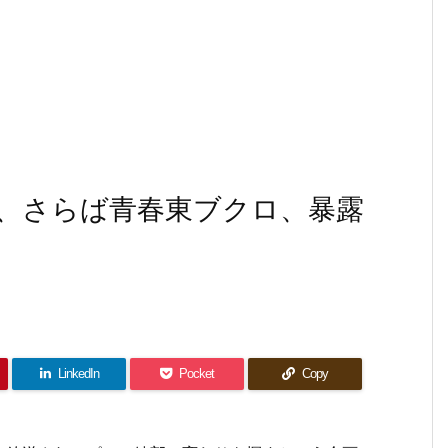
、さらば青春東ブクロ、暴露
LinkedIn
Pocket
Copy