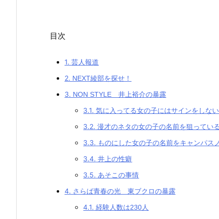
目次
1.
芸人報道
2.
NEXT綾部を探せ！
3.
NON STYLE 井上裕介の暴露
3.1.
気に入ってる女の子にはサインをしな
3.2.
漫才のネタの女の子の名前を狙ってい
3.3.
ものにした女の子の名前をキャンパス
3.4.
井上の性癖
3.5.
あそこの事情
4.
さらば青春の光 東ブクロの暴露
4.1.
経験人数は230人