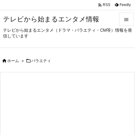

Feedly
RSS
テレビから始まるエンタメ情報

テレビから始まるエンタメ（ドラマ・バラエティ・CM等）情報を発

信しています
メニュ

サイド

ホーム
>

バラエティ

前へ

次へ

検索