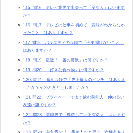
1.15.
問16 テレビ業界で出会って「変な人」はいます
か？
1.16.
問17 テレビの仕事を初めて「意味がわからなか
ったこと」はありますか？
1.17.
問18 バラエティの収録で「今更聞けないこと」
はありますか？
1.18.
問19 最近「一番の贅沢」は何ですか？
1.19.
問20 「好きな食べ物」は何ですか？
1.20.
問21 番組収録で「史上最大のピンチ」はありま
したか？そのときどうしましたか？
1.21.
問22 プライベートでよく飲む芸能人・仲の良い
友達は誰ですか？
1.22.
問23 芸能界で「尊敬している有名人」はいます
か？
1.23.
問24 芸能界で「一番美人だと思う」女性有名人