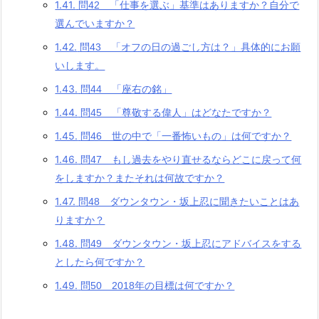
1.41.
問42 「仕事を選ぶ」基準はありますか？自分で
選んでいますか？
1.42.
問43 「オフの日の過ごし方は？」具体的にお願
いします。
1.43.
問44 「座右の銘」
1.44.
問45 「尊敬する偉人」はどなたですか？
1.45.
問46 世の中で「一番怖いもの」は何ですか？
1.46.
問47 もし過去をやり直せるならどこに戻って何
をしますか？またそれは何故ですか？
1.47.
問48 ダウンタウン・坂上忍に聞きたいことはあ
りますか？
1.48.
問49 ダウンタウン・坂上忍にアドバイスをする
としたら何ですか？
1.49.
問50 2018年の目標は何ですか？