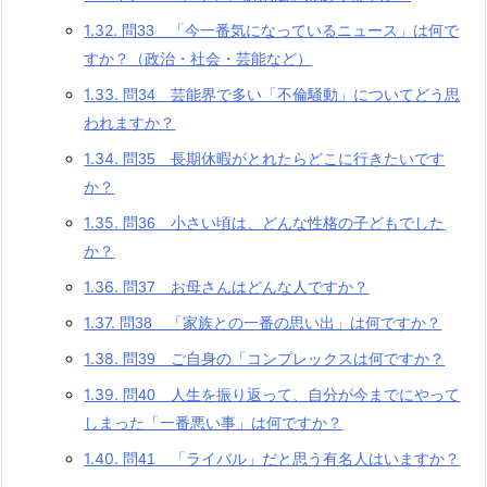
1.32.
問33 「今一番気になっているニュース」は何で
すか？（政治・社会・芸能など）
1.33.
問34 芸能界で多い「不倫騒動」についてどう思
われますか？
1.34.
問35 長期休暇がとれたらどこに行きたいです
か？
1.35.
問36 小さい頃は、どんな性格の子どもでした
か？
1.36.
問37 お母さんはどんな人ですか？
1.37.
問38 「家族との一番の思い出」は何ですか？
1.38.
問39 ご自身の「コンプレックスは何ですか？
1.39.
問40 人生を振り返って、自分が今までにやって
しまった「一番悪い事」は何ですか？
1.40.
問41 「ライバル」だと思う有名人はいますか？