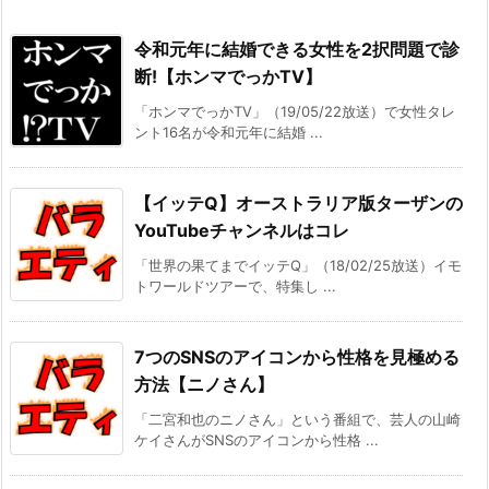
令和元年に結婚できる女性を2択問題で診
断!【ホンマでっかTV】
「ホンマでっかTV」（19/05/22放送）で女性タレ
ント16名が令和元年に結婚 ...
【イッテQ】オーストラリア版ターザンの
YouTubeチャンネルはコレ
「世界の果てまでイッテQ」（18/02/25放送）イモ
トワールドツアーで、特集し ...
7つのSNSのアイコンから性格を見極める
方法【ニノさん】
「二宮和也のニノさん」という番組で、芸人の山崎
ケイさんがSNSのアイコンから性格 ...