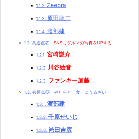
Zeebra
1.1.2.
原田龍二
1.1.3.
渡部建
1.1.4.
1.2.
共通点②
SNSにダルマの写真をUPする
宮崎謙介
1.2.1.
川谷絵音
1.2.2.
ファンキー加藤
1.2.3.
1.3.
共通点③ やたらと「食」にうるさい
渡部建
1.3.1.
千原せいじ
1.3.2.
袴田吉彦
1.3.3.