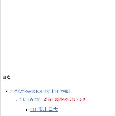
目次
1.
浮気する男の見分け方【有田教授】
1.1.
共通点①
名前に濁点が2つ以上ある
東出昌大
1.1.1.