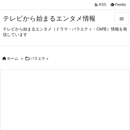

Feedly
RSS
テレビから始まるエンタメ情報

テレビから始まるエンタメ（ドラマ・バラエティ・CM等）情報を発

信しています
メニュ

サイド

ホーム
>

バラエティ

前へ

次へ

検索