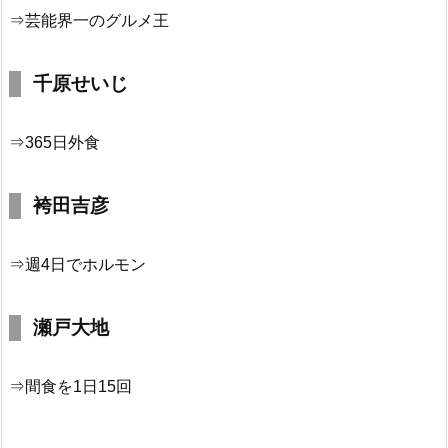
⇒芸能界一のグルメ王
千原せいじ
⇒365日外食
袴田吉彦
⇒週4日でホルモン
瀬戸大地
⇒間食を1日15回