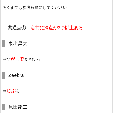
あくまでも参考程度にしてください！
共通点①
名前に濁点が2つ以上ある
東出昌大
が
で
⇒ひ
し
まさひろ
Zeebra
じぶ
⇒
ら
原田龍二