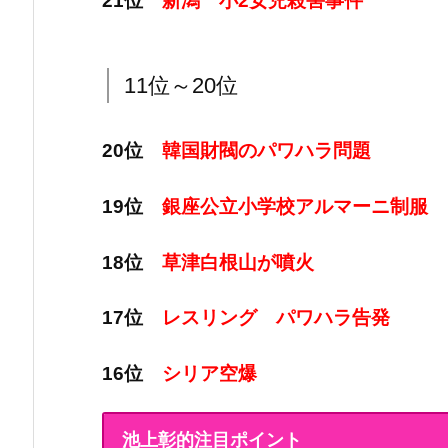
21位
新潟 小2女児殺害事件
11位～20位
20位
韓国財閥のパワハラ問題
19位
銀座公立小学校アルマーニ制服
18位
草津白根山が噴火
17位
レスリング パワハラ告発
16位
シリア空爆
池上彰的注目ポイント