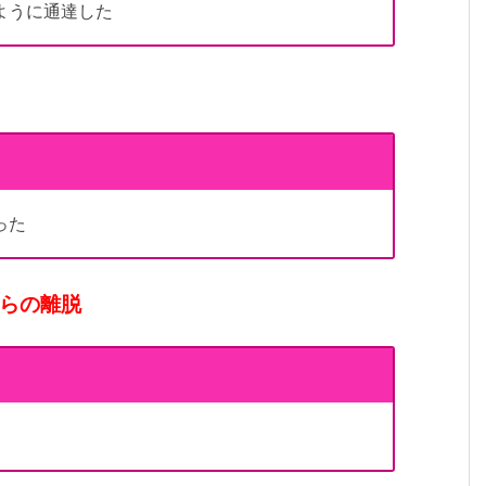
ように通達した
った
らの離脱