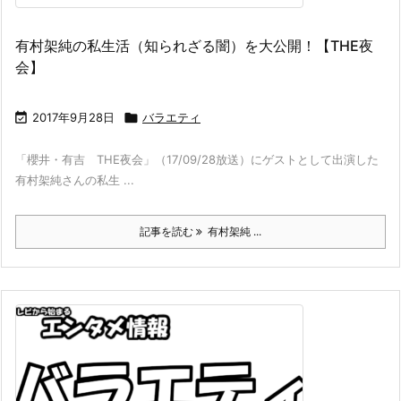
有村架純の私生活（知られざる闇）を大公開！【THE夜
会】

2017年9月28日

バラエティ
「櫻井・有吉 THE夜会」（17/09/28放送）にゲストとして出演した
有村架純さんの私生 ...
記事を読む
有村架純 ...