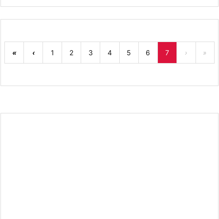
«
‹
1
2
3
4
5
6
7
›
»