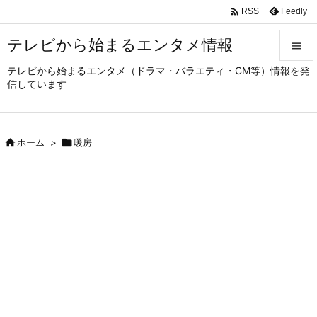

Feedly
RSS
テレビから始まるエンタメ情報

テレビから始まるエンタメ（ドラマ・バラエティ・CM等）情報を発

信しています
メニュ

サイド

ホーム
>

暖房

前へ

次へ

検索