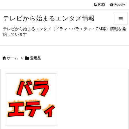

Feedly
RSS
テレビから始まるエンタメ情報

テレビから始まるエンタメ（ドラマ・バラエティ・CM等）情報を発

信しています
メニュ

サイド

ホーム
>

愛用品

前へ

次へ

検索