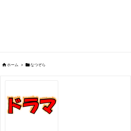

ホーム
>

なつぞら