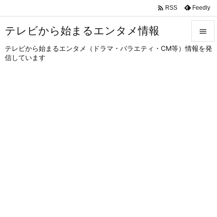

Feedly
RSS
テレビから始まるエンタメ情報

テレビから始まるエンタメ（ドラマ・バラエティ・CM等）情報を発

信しています
メニュ

サイド

前へ

次へ

検索