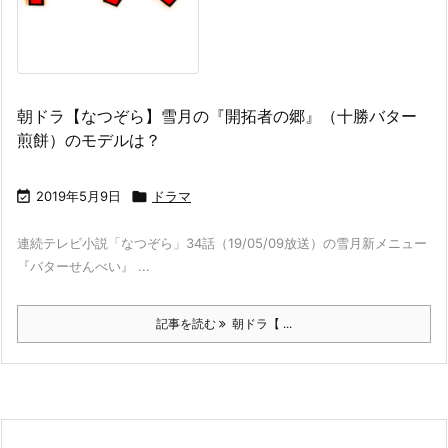
朝ドラ【なつぞら】雪月の『開拓者の郷』（十勝バター
煎餅）のモデルは？

2019年5月9日

ドラマ
連続テレビ小説「なつぞら」34話（19/05/09放送）の雪月新メニュー
『バターせんべい』 ...
記事を読む
朝ドラ【 ...