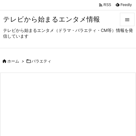

Feedly
RSS
テレビから始まるエンタメ情報

テレビから始まるエンタメ（ドラマ・バラエティ・CM等）情報を発

信しています
メニュ

サイド

ホーム
>

バラエティ

前へ

次へ

検索