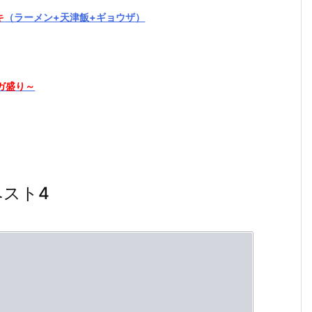
キ
（ラーメン+天津飯+ギョウザ）
ガ盛り～
スト4