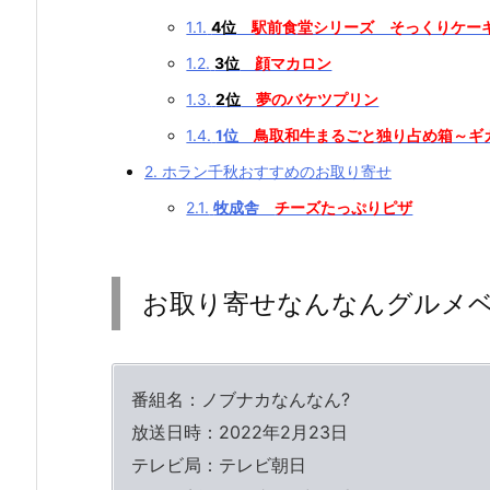
1.1.
4位
駅前食堂シリーズ そっくりケー
1.2.
3位
顔マカロン
1.3.
2位
夢のバケツプリン
1.4.
1位
鳥取和牛まるごと独り占め箱～ギ
2.
ホラン千秋おすすめのお取り寄せ
2.1.
牧成舎
チーズたっぷりピザ
お取り寄せなんなんグルメベ
番組名：ノブナカなんなん?
放送日時：2022年2月23日
テレビ局：テレビ朝日