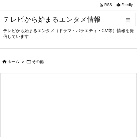

Feedly
RSS
テレビから始まるエンタメ情報

テレビから始まるエンタメ（ドラマ・バラエティ・CM等）情報を発

信しています
メニュ

サイド

ホーム
>

その他

前へ

次へ

検索