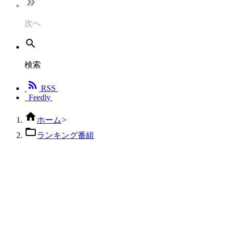

次へ

検索

RSS
Feedly

ホーム
>

ランキング番組