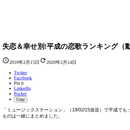
失恋＆幸せ別!平成の恋歌ランキング（


2019年2月15日
2020年2月14日
Twitter
Facebook
Pin it
LinkedIn
Pocket
Copy
「ミュージックステーション」（19/02/15放送）で平
ものは一緒にまとめました。