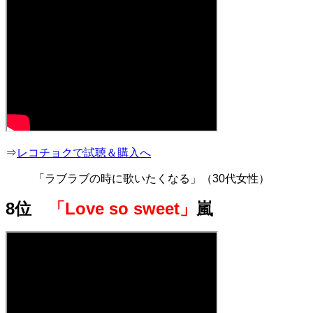
⇒
レコチョクで試聴＆購入へ
「ラブラブの時に歌いたくなる」（30代女性）
8位
「Love so sweet」
嵐