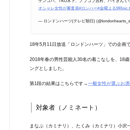
ケンコバ、TKO木下、ノブコブ吉村、バイきんぐ
オシャレ女性が審査員
#ロンハー
#金曜よる9時
pic
— ロンドンハーツ(テレビ朝日) (@londonhearts_s
18年5月11日放送「ロンドンハーツ」での企画
2018年春の男性芸能人30名の着こなしを、18
ングとしました。
第1段の結果はこちらです→
一般女性が選ぶお洒
対象者（ノミネート）
まなぶ（カミナリ）、たくみ（カミナリ）小沢