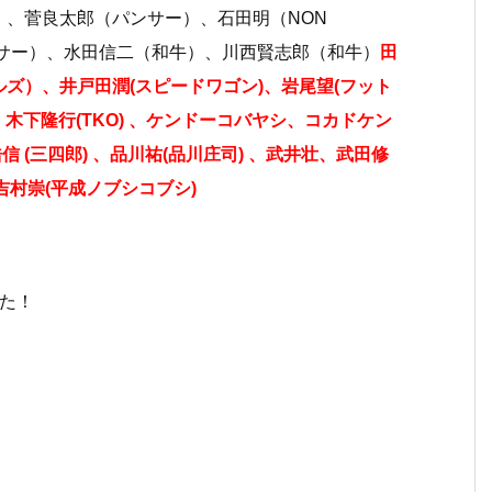
）、菅良太郎（パンサー）、石田明（NON
ンサー）、水田信二（和牛）、川西賢志郎（和牛）
田
ズ）、井戸田潤(スピードワゴン)、岩尾望(フット
木下隆行(TKO) 、ケンドーコバヤシ、コカドケン
信 (三四郎) 、品川祐(品川庄司) 、武井壮、武田修
、吉村崇(平成ノブシコブシ)
た！