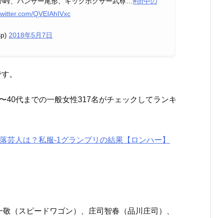
小峠、パンサー尾形、キックボクサー武尊…
#街中の
.twitter.com/QVEIAhIVxc
p)
2018年5月7日
です。
歳〜40代までの一般女性317名がチェックしてランキ
落芸人は？私服-1グランプリの結果【ロンハー】
一敬（スピードワゴン）、庄司智春（品川庄司）、