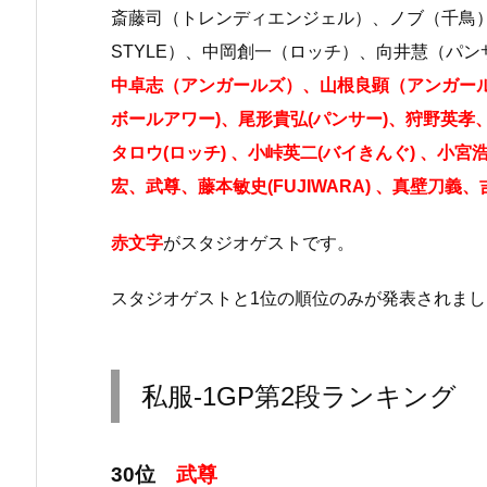
斎藤司（トレンディエンジェル）、ノブ（千鳥
STYLE）、中岡創一（ロッチ）、向井慧（パ
中卓志（アンガールズ）、山根良顕（アンガール
ボールアワー)、尾形貴弘(パンサー)、狩野英孝、
タロウ(ロッチ) 、小峠英二(バイきんぐ) 、小宮浩
宏、武尊、藤本敏史(FUJIWARA) 、真壁刀義
赤文字
がスタジオゲストです。
スタジオゲストと1位の順位のみが発表されまし
私服-1GP第2段ランキング
30位
武尊