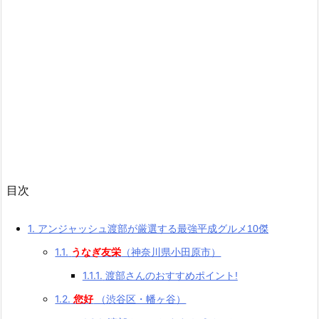
目次
1.
アンジャッシュ渡部が厳選する最強平成グルメ10傑
1.1.
うなぎ友栄
（神奈川県小田原市）
1.1.1.
渡部さんのおすすめポイント!
1.2.
您好
（渋谷区・幡ヶ谷）