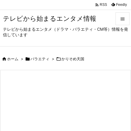

Feedly
RSS
テレビから始まるエンタメ情報

テレビから始まるエンタメ（ドラマ・バラエティ・CM等）情報を発

信しています
メニュ

サイド

ホーム
>

バラエティ
>

かりそめ天国

前へ

次へ

検索