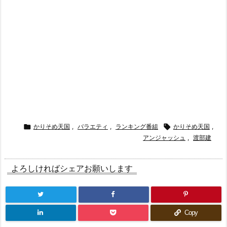

かりそめ天国
,
バラエティ
,
ランキング番組

かりそめ天国
,
アンジャッシュ
,
渡部建
よろしければシェアお願いします
Copy