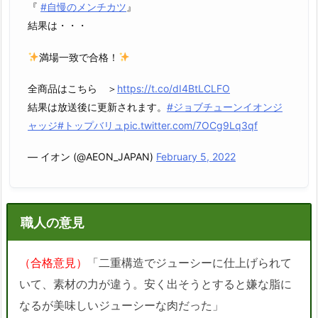
『
#自慢のメンチカツ
』
結果は・・・
満場一致で合格！
全商品はこちら ＞
https://t.co/dI4BtLCLFO
結果は放送後に更新されます。
#ジョブチューンイオンジ
ャッジ
#トップバリュ
pic.twitter.com/7OCg9Lq3qf
— イオン (@AEON_JAPAN)
February 5, 2022
職人の意見
（合格意見）
「二重構造でジューシーに仕上げられて
いて、素材の力が違う。安く出そうとすると嫌な脂に
なるが美味しいジューシーな肉だった
」