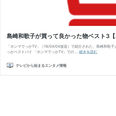
島崎和歌子が買って良かった物ベスト3【
「ホンマでっかTV」（18/04/04放送）で紹介された、島崎
島
っかベストバイ 「ホンマでっかTV」での …
続きを読む
崎
和
テレビから始まるエンタメ情報
歌
子
が
買
っ
て
良
か
っ