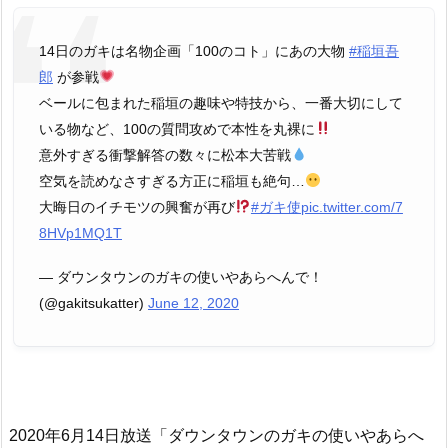
14日のガキは名物企画「100のコト」にあの大物
#稲垣吾
郎
が参戦
ベールに包まれた稲垣の趣味や特技から、一番大切にして
いる物など、100の質問攻めで本性を丸裸に
意外すぎる衝撃解答の数々に松本大苦戦
空気を読めなさすぎる方正に稲垣も絶句…
大晦日のイチモツの興奮が再び
#ガキ使
pic.twitter.com/7
8HVp1MQ1T
— ダウンタウンのガキの使いやあらへんで！
(@gakitsukatter)
June 12, 2020
2020年6月14日放送「ダウンタウンのガキの使いやあらへ