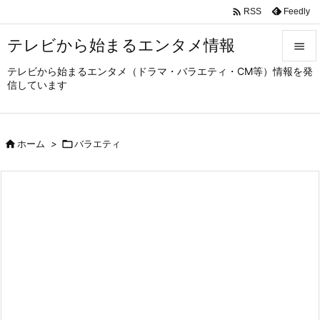

Feedly
RSS
テレビから始まるエンタメ情報

テレビから始まるエンタメ（ドラマ・バラエティ・CM等）情報を発

信しています
メニュ

サイド

ホーム
>

バラエティ

前へ

次へ

検索