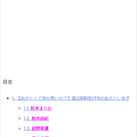
目次
1.
【あざとくて何が悪いの？】第2弾再現VTRのあざとい女子
1.1.
松本まりか
1.2.
柏木由紀
1.3.
紺野彩夏