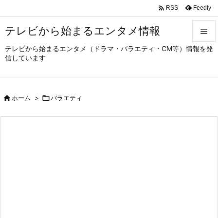

Feedly
RSS
テレビから始まるエンタメ情報

テレビから始まるエンタメ（ドラマ・バラエティ・CM等）情報を発

信しています
メニュ

サイド

ホーム
>

バラエティ

前へ

次へ

検索