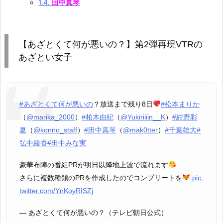
1.4.
田中真琴
【あざとくて何が悪いの？】第2弾再現VTRの
あざとい女子
#あざとくて何が悪いの
？放送まで残り8日
#松本まりか
（
@marika_2000
）
#柏木由紀
（
@Yukiriiiin__K
）
#紺野彩
夏
（
@konno_staff
）
#田中真琴
（
@mak0tter
）
#千葉雄大
#
弘中綾香
#田中みな実
豪華布陣の番組PRが明日以降地上波で流れます
さらに複数種類のPRを作成したのでコンプリートを
pic.
twitter.com/YnKoyRISZj
— あざとくて何が悪いの？（テレビ朝日公式）