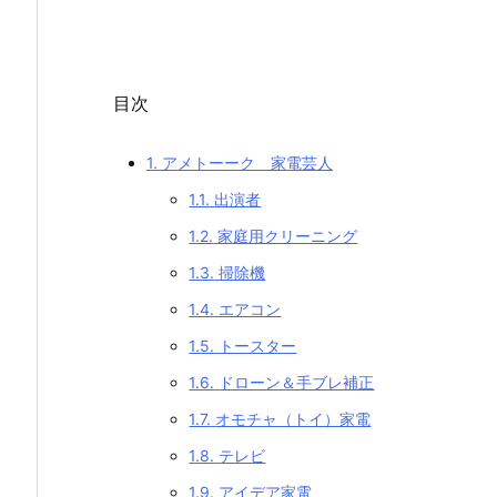
目次
1.
アメトーーク 家電芸人
1.1.
出演者
1.2.
家庭用クリーニング
1.3.
掃除機
1.4.
エアコン
1.5.
トースター
1.6.
ドローン＆手ブレ補正
1.7.
オモチャ（トイ）家電
1.8.
テレビ
1.9.
アイデア家電