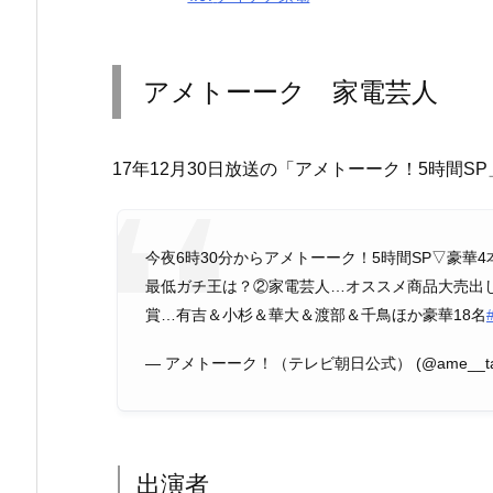
アメトーーク 家電芸人
17年12月30日放送の「アメトーーク！5時間S
今夜6時30分からアメトーーク！5時間SP▽豪華4
最低ガチ王は？②家電芸人…オススメ商品大売出し
賞…有吉＆小杉＆華大＆渡部＆千鳥ほか豪華18名
— アメトーーク！（テレビ朝日公式） (@ame__ta
出演者