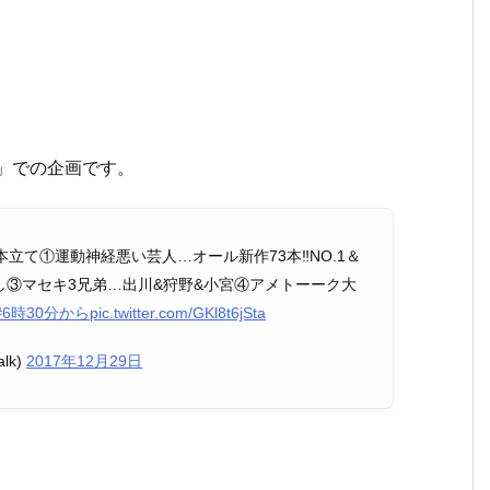
P」での企画です。
本立て①運動神経悪い芸人…オール新作73本‼︎NO.1＆
③マセキ3兄弟…出川&狩野&小宮④アメトーーク大
#6時30分から
pic.twitter.com/GKl8t6jSta
lk)
2017年12月29日