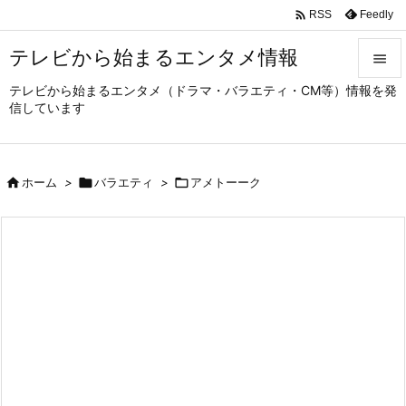

Feedly
RSS
テレビから始まるエンタメ情報

テレビから始まるエンタメ（ドラマ・バラエティ・CM等）情報を発

信しています
メニュ

サイド

ホーム
>

バラエティ
>

アメトーーク

前へ

次へ

検索