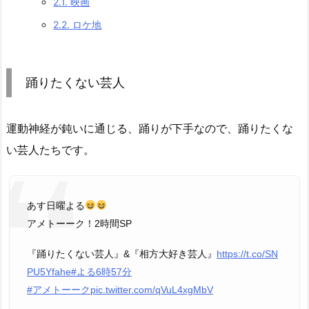
2.1.
映画
2.2.
ロケ地
踊りたくない芸人
運動神経が鈍いに通じる、踊りが下手なので、踊りたくな
い芸人たちです。
あす日曜よる
アメトーーク！2時間SP
『踊りたくない芸人』&『相方大好き芸人』
https://t.co/SN
PU5Yfahe
#よる6時57分
#アメトーーク
pic.twitter.com/qVuL4xgMbV